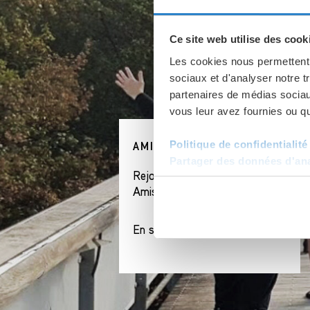
Ce site web utilise des cook
Les cookies nous permettent d
sociaux et d'analyser notre t
partenaires de médias sociaux
vous leur avez fournies ou qu'
Politique de confidentialité
AMIS DU MUSÉE
Partager des données d'anal
Rejoignez l'association des
Amis du musée de Fourvière.
En savoir plus