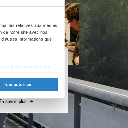
nnalités relatives aux médias
on de notre site avec nos
 d'autres informations que
AMIS DE FOURVIÈRE
la publicité avec Google
Créé en 2015, les Amis de
Fourvière sont les premiers
Tout autoriser
ambassadeurs du site. En…
En savoir plus