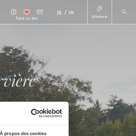
FR
EN
Billetterie
Faire un don
HAUT
rvière
DE
PAGE
À propos des cookies