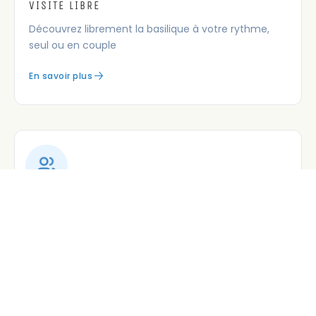
VISITE LIBRE
Découvrez librement la basilique à votre rythme,
seul ou en couple
En savoir plus
VISITE EN FAMILLE
Réservez vos billets pour une visite en famille avec
des parcours ludiques et éducatifs.
En savoir plus