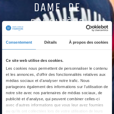
DAME DE
FOURVIÈRE
Située au sommet de la colline de Fourvière, la
basilique accueille
Consentement
Détails
À propos des cookies
chaque année des millions de visiteurs, pèlerins et
curieux.
Découvrez un lieu d'exception entre patrimoine,
Ce site web utilise des cookies.
spiritualité et
panoramas uniques sur Lyon.
Les cookies nous permettent de personnaliser le contenu
et les annonces, d'offrir des fonctionnalités relatives aux
médias sociaux et d'analyser notre trafic. Nous
Préparer ma visite
Informations pratiques
partageons également des informations sur l'utilisation de
notre site avec nos partenaires de médias sociaux, de
publicité et d'analyse, qui peuvent combiner celles-ci
avec d'autres informations que vous leur avez fournies
ou qu'ils ont collectées lors de votre utilisation de leurs