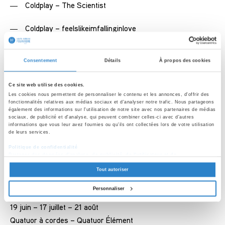
Coldplay – The Scientist
Coldplay – feelslikeimfallinginlove
Imagine Dragons – Follow You
Consentement
Détails
À propos des cookies
Imagine Dragons – Bad Liar
Ce site web utilise des cookies.
Les cookies nous permettent de personnaliser le contenu et les annonces, d'offrir des
Imagine Dragons – Believer
fonctionnalités relatives aux médias sociaux et d'analyser notre trafic. Nous partageons
également des informations sur l'utilisation de notre site avec nos partenaires de médias
sociaux, de publicité et d'analyse, qui peuvent combiner celles-ci avec d'autres
Coldplay – Sky Full of Stars
informations que vous leur avez fournies ou qu'ils ont collectées lors de votre utilisation
de leurs services.
Coldplay – Viva la Vida
Politique de confidentialité
Partager des données d'analyse, de publicité, de l'utilisateur et de
personnalisation de la publicité avec Google
Tout autoriser
Artistes
Personnaliser
19 juin – 17 juillet – 21 août
Quatuor à cordes – Quatuor Élément