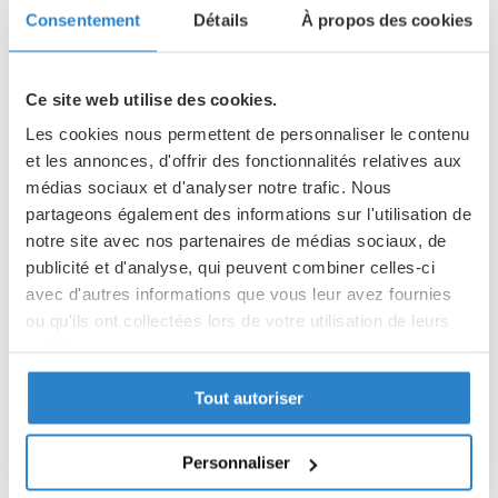
Dans un contexte international marqué par les tensions, cette
Consentement
Détails
À propos des cookies
soirée est une occasion de se rassembler, de porter
ensemble une intention de paix.
Ce site web utilise des cookies.
Les cookies nous permettent de personnaliser le contenu
et les annonces, d'offrir des fonctionnalités relatives aux
Au programme de
médias sociaux et d'analyser notre trafic. Nous
la soirée :
partageons également des informations sur l'utilisation de
17h30 :
messe
notre site avec nos partenaires de médias sociaux, de
présidée par Mgr
publicité et d'analyse, qui peuvent combiner celles-ci
avec d'autres informations que vous leur avez fournies
Le Gal, évêque
ou qu'ils ont collectées lors de votre utilisation de leurs
auxiliaire de Lyon,
services.
référent du
jumelage Lyon-
Tout autoriser
Politique de confidentialité
Antélias.
Partager des données d'analyse, de publicité, de
l'utilisateur et de personnalisation de la publicité
De 18h30 à
Personnaliser
avec Google
20h
:
prière