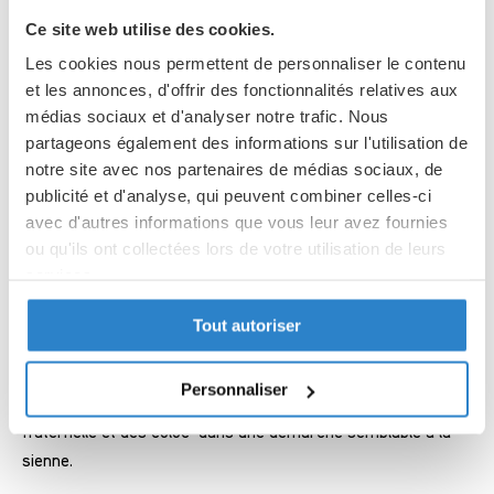
Une année pour approfondir sa
Ce site web utilise des cookies.
foi
Les cookies nous permettent de personnaliser le contenu
et les annonces, d'offrir des fonctionnalités relatives aux
médias sociaux et d'analyser notre trafic. Nous
Entre les prières des coloc’, les moments d’enseignements,
partageons également des informations sur l'utilisation de
de partage de l’école de charité et de mission, c’est
notre site avec nos partenaires de médias sociaux, de
l’occasion parfaite de prendre le temps d’approfondir sa foi.
publicité et d'analyse, qui peuvent combiner celles-ci
Durant cette année, beaucoup se préparent à passer un
avec d'autres informations que vous leur avez fournies
sacrement
accompagnés et soutenus par leurs coloc’ et
ou qu'ils ont collectées lors de votre utilisation de leurs
l’équipe d’encadrants.
services.
Tout autoriser
Politique de confidentialité
N.D. de Fourvière est un environnement au service de la
Partager des données d'analyse, de publicité, de
relation avec Dieu. Chaque jeune y trouvera un lieu de prière
l'utilisateur et de personnalisation de la publicité
Personnaliser
chargé d’histoire, une équipe de salariés et de bénévoles
avec Google
fraternelle et des coloc’ dans une démarche semblable à la
sienne.