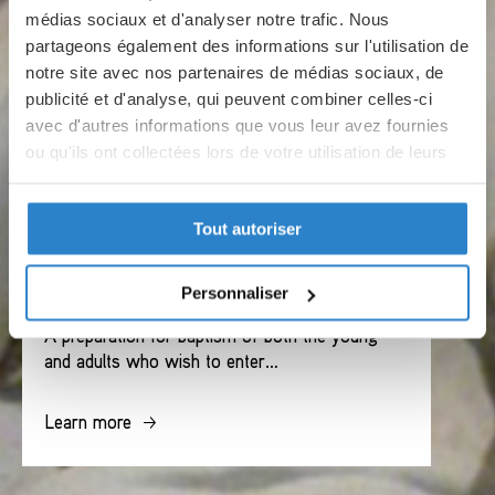
médias sociaux et d'analyser notre trafic. Nous
partageons également des informations sur l'utilisation de
notre site avec nos partenaires de médias sociaux, de
publicité et d'analyse, qui peuvent combiner celles-ci
avec d'autres informations que vous leur avez fournies
ou qu'ils ont collectées lors de votre utilisation de leurs
services.
Tout autoriser
Politique de confidentialité
Partager des données d'analyse, de publicité, de
l'utilisateur et de personnalisation de la publicité
CATECHESIS
Personnaliser
avec Google
A preparation for baptism of both the young
and adults who wish to enter…
Learn more