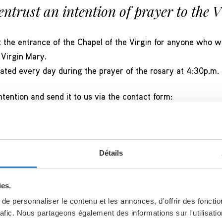
entrust an intention of prayer to the 
t the entrance of the Chapel of the Virgin for anyone who w
 Virgin Mary.
ated every day during the prayer of the rosary at 4:30p.m.
ntention and send it to us via the contact form:
OF PRAYER
Détails
ies.
e personnaliser le contenu et les annonces, d'offrir des fonctio
rafic. Nous partageons également des informations sur l'utilisati
ear here and there that Christians