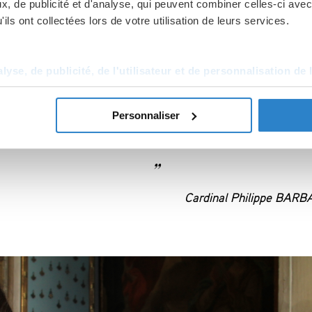
, de publicité et d'analyse, qui peuvent combiner celles-ci avec
ils ont collectées lors de votre utilisation de leurs services.
ed by millions of people who come to
sorrows, their joys to the maternal
yse, de publicité, de l'utilisateur et de personnalisation de 
ary. I do receive this devotion like
Personnaliser
Cardinal Philippe BARB