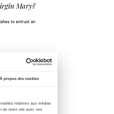
Virgin Mary?
ishes to entrust an
À propos des cookies
nnalités relatives aux médias
on de notre site avec nos
 desert Church,