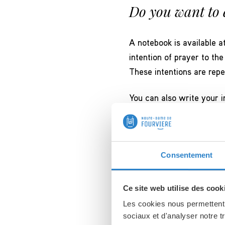
Do you want to 
A notebook is available a
intention of prayer to the
These intentions are repe
You can also write your i
ENTRUST AN INTENTION 
Consentement
Ce site web utilise des cook
Les cookies nous permettent d
sociaux et d'analyser notre t
When I can h