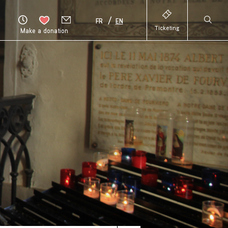
FR
EN
Ticketing
Make a donation
HAUT
DE
PAGE