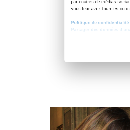
partenaires de médias sociaux
vous leur avez fournies ou qu'
I am astonish
Politique de confidentialité
family, their 
Partager des données d'anal
prayer to M