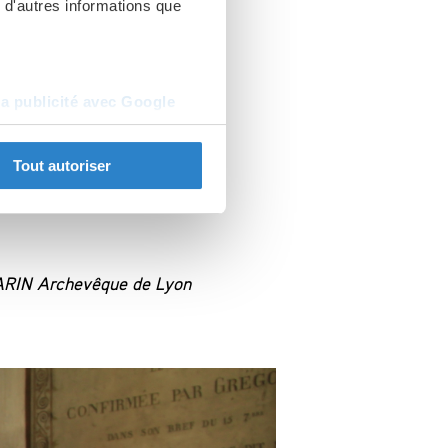
 d'autres informations que
 entrust their
 protection and
la publicité avec Google
 a blessing!
Tout autoriser
ARIN Archevêque de Lyon