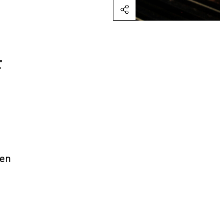
F
een