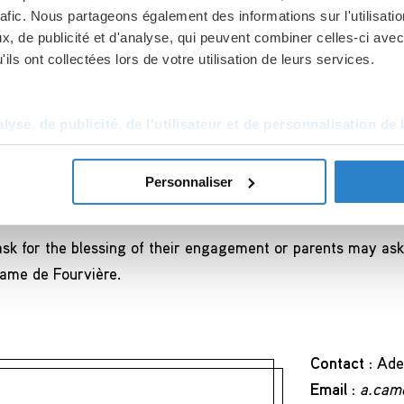
rafic. Nous partageons également des informations sur l'utilisati
, de publicité et d'analyse, qui peuvent combiner celles-ci avec
 sanctuary, Adel Camel, in charge of this service.
ils ont collectées lors de votre utilisation de leurs services.
equests for:
yse, de publicité, de l'utilisateur et de personnalisation de 
lgrims’place, Saint Joseph space, for pastoral meetings or
Personnaliser
basilica
k for the blessing of their engagement or parents may ask f
ame de Fourvière.
Contact :
Ade
Email :
a.came