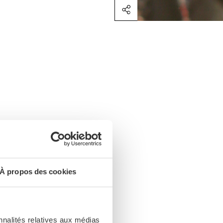
À propos des cookies
the sanctuary?
nnalités relatives aux médias