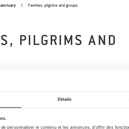
sanctuary
|
Families, pilgrims and groups
S, PILGRIMS AND
s, parishes, movements, pilgrims and families.
Détails
ies.
a personal welcome when you come to 
e personnaliser le contenu et les annonces, d'offrir des fonctio