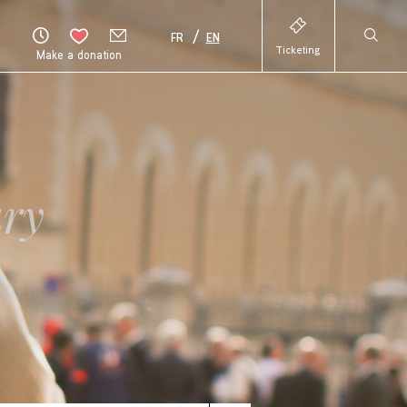
FR
EN
Ticketing
Make a donation
ary
HAUT
DE
PAGE