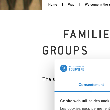
Home
|
Pray
|
Welcome in the 
FAMILIE
GROUPS
The sanctuary welcomes group
Consentement
Ce site web utilise des cook
Would you like 
Les cookies nous permettent d