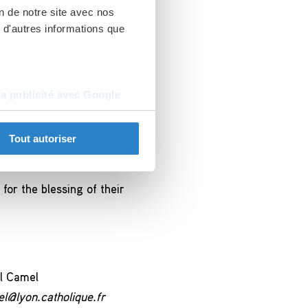
on de notre site avec nos
 d'autres informations que
la publicité avec Google
 for a snacking pause
Tout autoriser
or the blessing of their
l Camel
l@lyon.catholique.fr