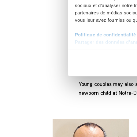
sociaux et d'analyser notre t
partenaires de médias sociaux
Contact the deacon of the
vous leur avez fournies ou qu'
The deacon will answer r
Politique de confidentialité
Organizing services
Partager des données d'anal
Booking of the new pi
A guided visit of the 
Young couples may also as
newborn child at Notre-D