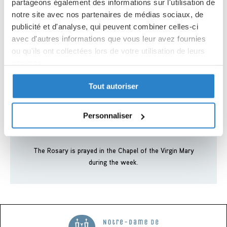
partageons également des informations sur l'utilisation de
life of the Christ through the eyes of Mary, the mother of
notre site avec nos partenaires de médias sociaux, de
Jesus.
publicité et d'analyse, qui peuvent combiner celles-ci
avec d'autres informations que vous leur avez fournies
TIMES OF THE ROSARY:
ou qu'ils ont collectées lors de votre utilisation de leurs
services.
From Monday to Friday at 4:30 p.m.
Tout autoriser
Politique de confidentialité
Partager des données d'analyse, de publicité, de
l'utilisateur et de personnalisation de la publicité
Personnaliser
avec Google
The Rosary is prayed in the Chapel of the Virgin Mary
during the week.