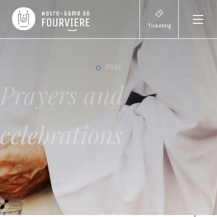
Ticketing
PRAY
Prayers and
celebrations