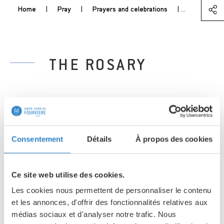
Home
|
Pray
|
Prayers and celebrations
|
The Rosary
THE ROSARY
The Rosary is a litany prayer
which took root in the medieval
Consentement
Détails
À propos des cookies
devotion of the Virgin Mary.
Ce site web utilise des cookies.
Les cookies nous permettent de personnaliser le contenu
et les annonces, d'offrir des fonctionnalités relatives aux
Led by a group of believers (who gladly welcome new
médias sociaux et d'analyser notre trafic. Nous
members) we invite you to meditate on the mysteries of the